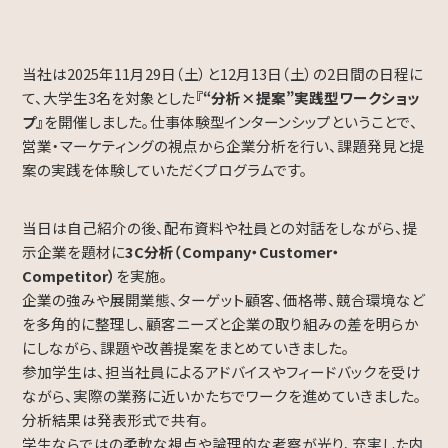
採用情報
新卒採用
当社は2025年11月29日（土）と12月13日（土）の2日間の日程に
キャリア採用
て、大学生3名を対象とした
『“分析×提案”実践型ワークショッ
インタビュー
プ』
を開催しました。仕事体験型インターンシップということで、
営業・マーケティングの視点から企業分析を行い、課題発見と提
案の実践を体験していただくプログラムです。
Contact
お問い合わせ
当日は自己紹介の後、配布資料や社員との対話をしながら、提
示企業を題材に
3C分析（Company・Customer・
当社へのご意見、お取引に関するご相談等、
Competitor）
を実施。
お問い合わせページより
企業の強みや展開業態、ターゲット顧客、価格帯、競合環境など
お気軽にご連絡ください。
を多角的に整理し、顧客ニーズと企業の取り組みの差を明らか
にしながら、課題や改善提案をまとめていきました。
028-636-4550
参加学生は、担当社員によるアドバイスやフィードバックを受け
Tel.
ながら、実際の業務に近いかたちでワークを進めていきました。
分析結果は発表形式で共有。
電話受付 平日 9:00～17:00
学生ならではの柔軟な視点や論理的な考察が光り、充実した内