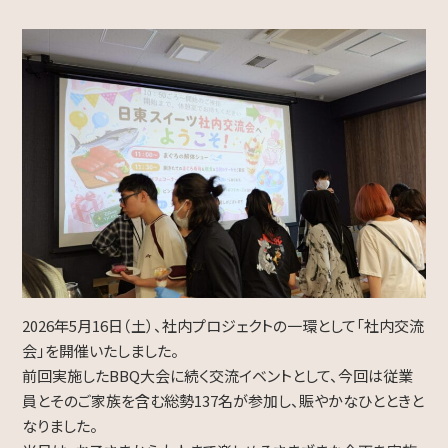
採用情報
新卒採用
キャリア採用
インタビュー
Contact
お問い合わせ
当社へのご意見、お取引に関するご相談等、
お問い合わせページより
お気軽にご連絡ください。
2026年5月16日（土）、社内プロジェクトの一環として「社内交流
会」を開催いたしました。
028-636-4550
Tel.
前回実施したBBQ大会に続く交流イベントとして、今回は従業
員とそのご家族を含む総勢137名が参加し、賑やかなひとときと
電話受付 平日 9:00～17:00
なりました。